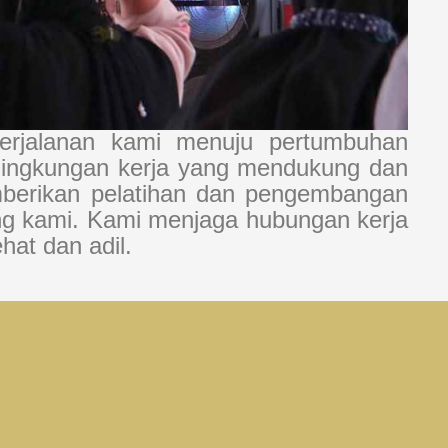
erjalanan kami menuju pertumbuhan
 lingkungan kerja yang mendukung dan
emberikan pelatihan dan pengembangan
ng kami. Kami menjaga hubungan kerja
at dan adil.