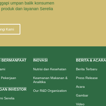
gapi umpan balik konsumen
 produk dan layanan Serelia
ngi Kami
N BERMANFAAT
INOVASI
BERITA & ACARA
Kami
Nutrisi dan Kesehatan
Berita Terbaru
 Pekerjaan
Keamanan Makanan &
Press Release
Analitika
Acara
GAN INVESTOR
Our R&D Organization
Gambar
i Serelia
Video