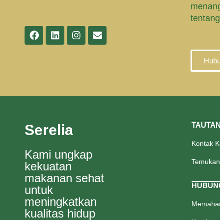
menang
tentang
Hubu
TAUTA
Serelia
Kontak 
Kami ungkap
Temukan
kekuatan
makanan sehat
HUBUN
untuk
meningkatkan
Memaham
kualitas hidup