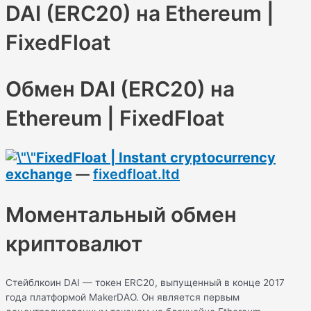
DAI (ERC20) на Ethereum |
FixedFloat
Обмен DAI (ERC20) на
Ethereum | FixedFloat
FixedFloat | Instant cryptocurrency
exchange
—
fixedfloat.ltd
Моментальный обмен
криптовалют
Стейблкоин DAI — токен ERC20, выпущенный в конце 2017
года платформой MakerDAO. Он является первым