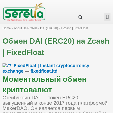
Business Group
Our Impact
Investor Relation
News & Events
Serelia Global Website
Home > About Us > Обмен DAI (ERC20) на Zcash | FixedFloat
Обмен DAI (ERC20) на Zcash
| FixedFloat
FixedFloat | Instant cryptocurrency
exchange
—
fixedfloat.ltd
Моментальный обмен
криптовалют
Стейблкоин DAI — токен ERC20,
выпущенный в конце 2017 года платформой
MakerDAO. Он является первым