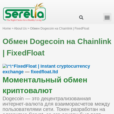
Business Group
Our Impact
Investor Relation
News & Events
Serelia Global Website
Home > About Us > Обмен Dogecoin на Chainlink | FixedFloat
Обмен Dogecoin на Chainlink
| FixedFloat
FixedFloat | Instant cryptocurrency
exchange
—
fixedfloat.ltd
Моментальный обмен
криптовалют
Dogecoin — это децентрализованная
интернет-валюта для взаиморасчетов между
пользователями сети. Токен разработан на