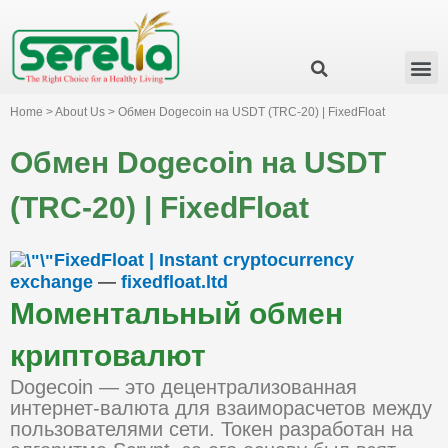
Business Group
Our Impact
Investor Relation
News & Events
Serelia Global Website
Home > About Us > Обмен Dogecoin на USDT (TRC-20) | FixedFloat
Обмен Dogecoin на USDT
(TRC-20) | FixedFloat
FixedFloat | Instant cryptocurrency
exchange
—
fixedfloat.ltd
Моментальный обмен
криптовалют
Dogecoin — это децентрализованная
интернет-валюта для взаиморасчетов между
пользователями сети. Токен разработан на