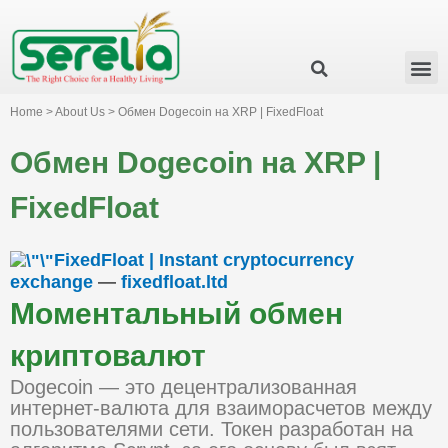
Business Group
Our Impact
Investor Relation
News & Events
Serelia Global Website
Home > About Us > Обмен Dogecoin на XRP | FixedFloat
Обмен Dogecoin на XRP |
FixedFloat
FixedFloat | Instant cryptocurrency
exchange
—
fixedfloat.ltd
Моментальный обмен
криптовалют
Dogecoin — это децентрализованная
интернет-валюта для взаиморасчетов между
пользователями сети. Токен разработан на