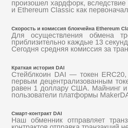
произошел хардфорк, вследствие
и Ethereum Classic как первонача
Скорость и комиссия блокчейна Ethereum Cl
Для осуществления обмена тр
приблизительно каждые 13 секунд
Сегодня средняя комиссия за тран
Краткая история DAI
Стейблкоин DAI — токен ERC20,
первым децентрализованным токе
равен 1 доллару США. Майнинг и 
пользователи платформы MakerD
Смарт-контракт DAI
Наш обменник отправляет транз
контрактов отправка транзакций н