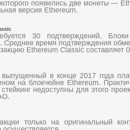
 которого появились две монеты — Et
льная версия Ethereum.
assic
ебуется 30 подтверждений. Блок
. Среднее время подтверждения обме
закцию Ethereum Classic составляет 
 выпущенный в конце 2017 года пл
ном на блокчейне Ethereum. Практич
стейкинг недоступны для этого прое
AO.
акции только на оригинальный кон
е осуществляется.