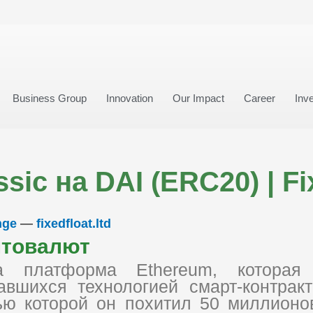
Business Group
Innovation
Our Impact
Career
Inve
ic на DAI (ERC20) | Fi
nge
—
fixedfloat.ltd
птовалют
 платформа Ethereum, которая 
авшихся технологией смарт-контрак
ю которой он похитил 50 миллионо