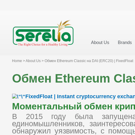
About Us
Brands
Home > About Us > Обмен Ethereum Classic на DAI (ERC20) | FixedFloat
Обмен Ethereum Class
FixedFloat | Instant cryptocurrency excha
Моментальный обмен кри
В 2015 году была запущена
единомышленников, заинтересов
обнаружил уязвимость, с помощь