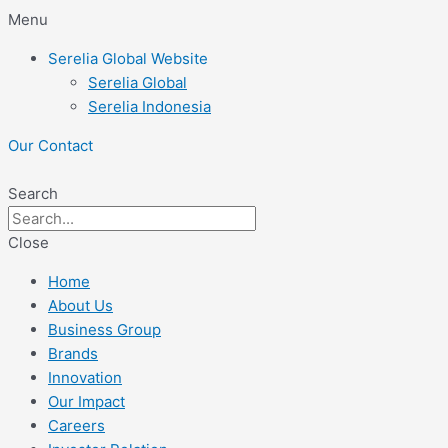
Skip
Menu
to
Serelia Global Website
content
Serelia Global
Serelia Indonesia
Our Contact
Search
Close
Home
About Us
Business Group
Brands
Innovation
Our Impact
Careers