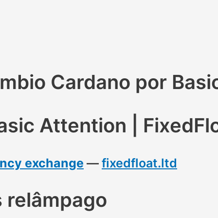
bio Cardano por Basic 
ic Attention | FixedFl
rency exchange
—
fixedfloat.ltd
s relâmpago