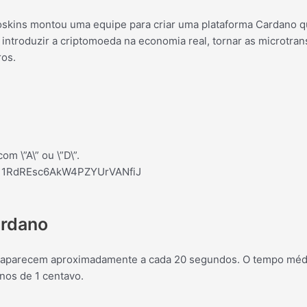
skins montou uma equipe para criar uma plataforma Cardano qu
a introduzir a criptomoeda na economia real, tornar as microtr
ros.
 \”A\” ou \”D\”.
1RdREsc6AkW4PZYUrVANfiJ
ardano
A aparecem aproximadamente a cada 20 segundos. O tempo médi
nos de 1 centavo.