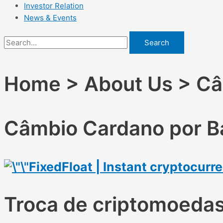
Investor Relation
News & Events
Search
Home > About Us > Câm
Câmbio Cardano por Bas
FixedFloat | Instant cryptocur
Troca de criptomoeda