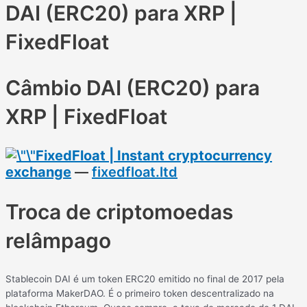
DAI (ERC20) para XRP |
FixedFloat
Câmbio DAI (ERC20) para
XRP | FixedFloat
FixedFloat | Instant cryptocurrency
exchange
—
fixedfloat.ltd
Troca de criptomoedas
relâmpago
Stablecoin DAI é um token ERC20 emitido no final de 2017 pela
plataforma MakerDAO. É o primeiro token descentralizado na