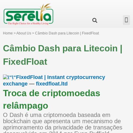
Business Group
Our Impact
Investor Relation
News & Events
Serelia Global Website
Home > About Us > Câmbio Dash para Litecoin | FixedFloat
Câmbio Dash para Litecoin |
FixedFloat
FixedFloat | Instant cryptocurrency
exchange
—
fixedfloat.ltd
Troca de criptomoedas
relâmpago
O Dash é uma criptomoeda baseada em
blockchain que apresenta um mecanismo de
aprimoramento da privacidade de transações