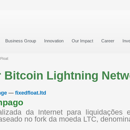
Business Group
Innovation
Our Impact
Career
Inve
Float
Bitcoin Lightning Netwo
nge
—
fixedfloat.ltd
âmpago
izada da Internet para liquidações e
 baseado no fork da moeda LTC, denomin