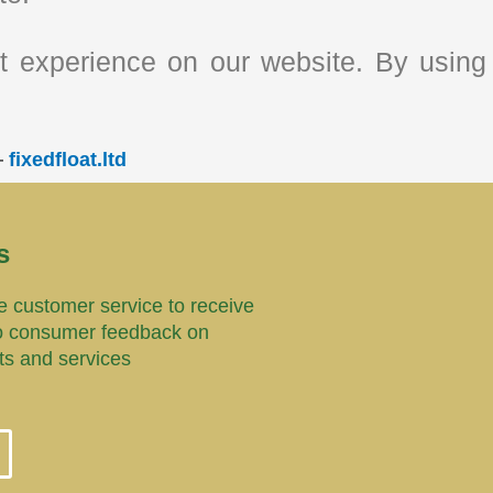
 experience on our website. By using 
—
fixedfloat.ltd
s
 customer service to receive
o consumer feedback on
ts and services