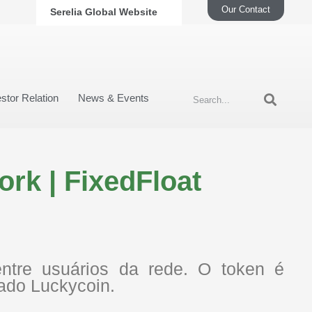
Our Contact
Serelia Global Website
stor Relation
News & Events
rk | FixedFloat
ntre usuários da rede. O token é
ado Luckycoin.