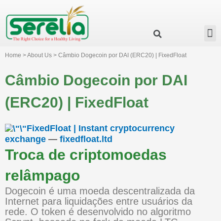
Business Group
Our Impact
Investor Relation
News & Events
Serelia Global Website
Home > About Us > Câmbio Dogecoin por DAI (ERC20) | FixedFloat
Câmbio Dogecoin por DAI
(ERC20) | FixedFloat
FixedFloat | Instant cryptocurrency
exchange
—
fixedfloat.ltd
Troca de criptomoedas
relâmpago
Dogecoin é uma moeda descentralizada da
Internet para liquidações entre usuários da
rede. O token é desenvolvido no algoritmo