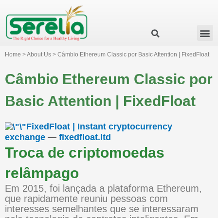
Business Group
Our Impact
Investor Relation
News & Events
Serelia Global Website
Home > About Us > Câmbio Ethereum Classic por Basic Attention | FixedFloat
Câmbio Ethereum Classic por
Basic Attention | FixedFloat
FixedFloat | Instant cryptocurrency
exchange
—
fixedfloat.ltd
Troca de criptomoedas
relâmpago
Em 2015, foi lançada a plataforma Ethereum,
que rapidamente reuniu pessoas com
interesses semelhantes que se interessaram