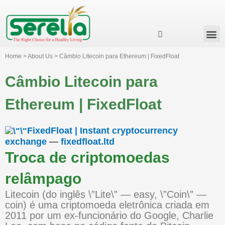
Business Group
Our Impact
Investor Relation
News & Events
Serelia Global Website
Home > About Us > Câmbio Litecoin para Ethereum | FixedFloat
Câmbio Litecoin para
Ethereum | FixedFloat
FixedFloat | Instant cryptocurrency
exchange
—
fixedfloat.ltd
Troca de criptomoedas
relâmpago
Litecoin (do inglês \”Lite\” — easy, \”Coin\” —
coin) é uma criptomoeda eletrônica criada em
2011 por um ex-funcionário do Google, Charlie