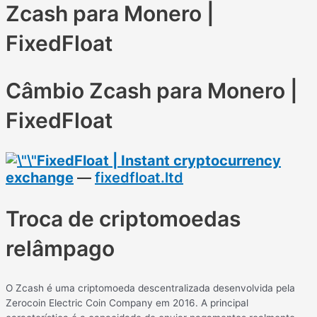
Zcash para Monero |
FixedFloat
Câmbio Zcash para Monero |
FixedFloat
FixedFloat | Instant cryptocurrency
exchange
—
fixedfloat.ltd
Troca de criptomoedas
relâmpago
O Zcash é uma criptomoeda descentralizada desenvolvida pela
Zerocoin Electric Coin Company em 2016. A principal