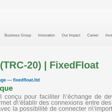
Business Group
Innovation
Our Impact
Career
Inve
TRC-20) | FixedFloat
nge
—
fixedfloat.ltd
ique
el conçu pour faciliter l\’échange de 
et d\’établir des connexions entre des a
 avec la possibilité de connecter n\’im