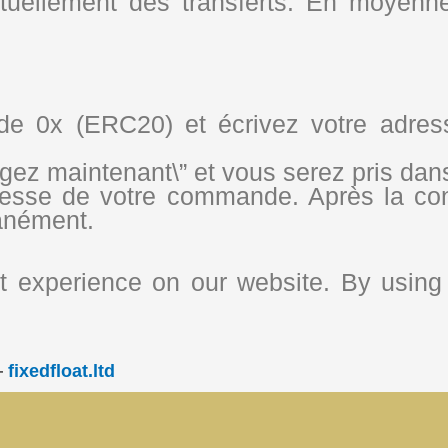
actuellement des transferts. En moyenne
de 0x (ERC20) et écrivez votre adresse
ngez maintenant\” et vous serez pris da
esse de votre commande. Après la conf
anément.
 experience on our website. By using 
—
fixedfloat.ltd