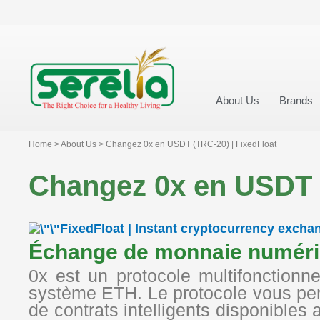
About Us
Brands
Home > About Us > Changez 0x en USDT (TRC-20) | FixedFloat
Changez 0x en USDT (
FixedFloat | Instant cryptocurrency excha
Échange de monnaie numér
0x est un protocole multifonctionn
système ETH. Le protocole vous perm
de contrats intelligents disponibles