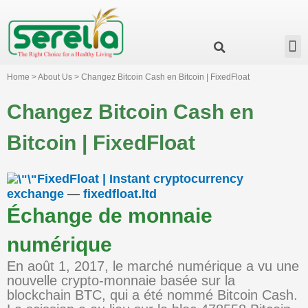
Business Group
Our Impact
Investor Relation
News & Events
Serelia Global Website
Home > About Us > Changez Bitcoin Cash en Bitcoin | FixedFloat
Changez Bitcoin Cash en
Bitcoin | FixedFloat
FixedFloat | Instant cryptocurrency
exchange
—
fixedfloat.ltd
Échange de monnaie
numérique
En août 1, 2017, le marché numérique a vu une
nouvelle crypto-monnaie basée sur la
blockchain BTC, qui a été nommé Bitcoin Cash.