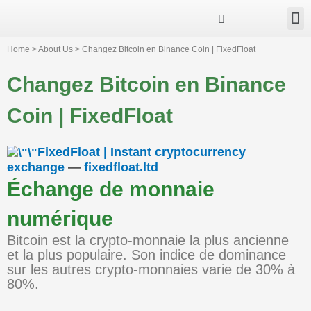
Business Group
Our Impact
Investor Relation
News & Events
Serelia Global Website
Home > About Us > Changez Bitcoin en Binance Coin | FixedFloat
Changez Bitcoin en Binance
Coin | FixedFloat
FixedFloat | Instant cryptocurrency
exchange
—
fixedfloat.ltd
Échange de monnaie
numérique
Bitcoin est la crypto-monnaie la plus ancienne
et la plus populaire. Son indice de dominance
sur les autres crypto-monnaies varie de 30% à
80%.