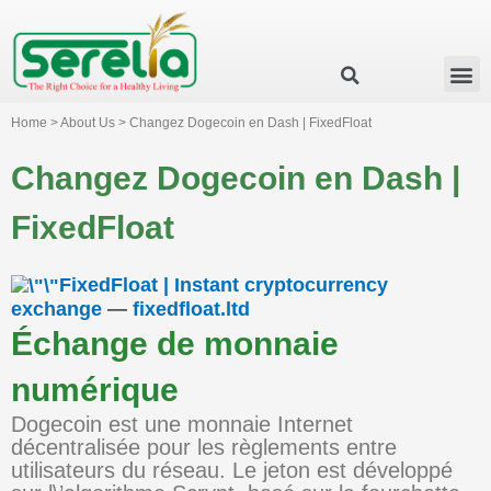
Business Group
Our Impact
Investor Relation
News & Events
Serelia Global Website
Home > About Us > Changez Dogecoin en Dash | FixedFloat
Changez Dogecoin en Dash |
FixedFloat
FixedFloat | Instant cryptocurrency
exchange
—
fixedfloat.ltd
Échange de monnaie
numérique
Dogecoin est une monnaie Internet
décentralisée pour les règlements entre
utilisateurs du réseau. Le jeton est développé