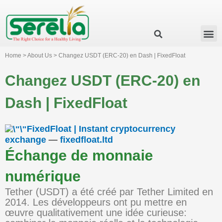
Business Group
Our Impact
Investor Relation
News & Events
Serelia Global Website
Home > About Us > Changez USDT (ERC-20) en Dash | FixedFloat
Changez USDT (ERC-20) en
Dash | FixedFloat
FixedFloat | Instant cryptocurrency
exchange
—
fixedfloat.ltd
Échange de monnaie
numérique
Tether (USDT) a été créé par Tether Limited en
2014. Les développeurs ont pu mettre en
œuvre qualitativement une idée curieuse: