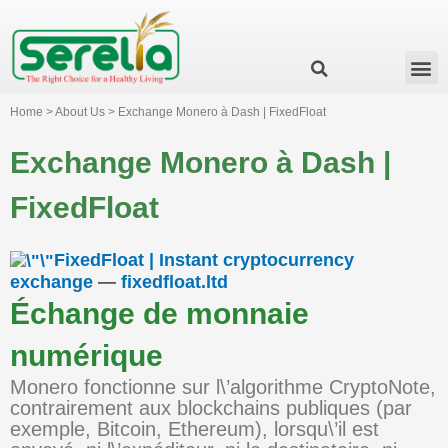
Business Group
Our Impact
Investor Relation
News & Events
Serelia Global Website
Home > About Us > Exchange Monero à Dash | FixedFloat
Exchange Monero à Dash |
FixedFloat
FixedFloat | Instant cryptocurrency
exchange
—
fixedfloat.ltd
Échange de monnaie
numérique
Monero fonctionne sur l\’algorithme CryptoNote,
contrairement aux blockchains publiques (par
exemple, Bitcoin, Ethereum), lorsqu\’il est