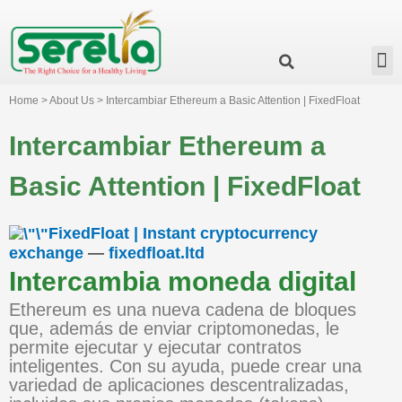
Business Group
Our Impact
Investor Relation
News & Events
Serelia Global Website
Home > About Us > Intercambiar Ethereum a Basic Attention | FixedFloat
Intercambiar Ethereum a
Basic Attention | FixedFloat
FixedFloat | Instant cryptocurrency
exchange
—
fixedfloat.ltd
Intercambia moneda digital
Ethereum es una nueva cadena de bloques
que, además de enviar criptomonedas, le
permite ejecutar y ejecutar contratos
inteligentes. Con su ayuda, puede crear una
variedad de aplicaciones descentralizadas,