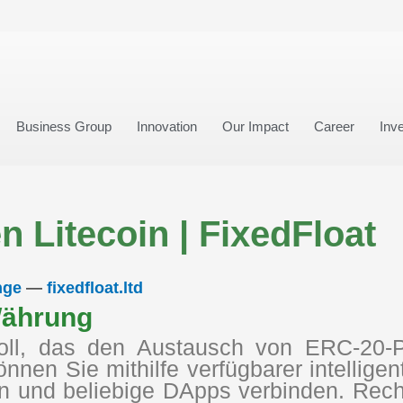
Business Group
Innovation
Our Impact
Career
Inve
 Litecoin | FixedFloat
nge
—
fixedfloat.ltd
Währung
tokoll, das den Austausch von ERC-20
können Sie mithilfe verfügbarer intelli
en und beliebige DApps verbinden. Rec