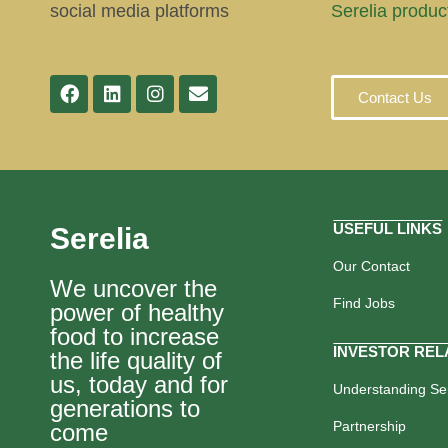
social media platforms
Serelia produc
Contact Us
USEFUL LINKS
Serelia
Our Contact
We uncover the
Find Jobs
power of healthy
food to increase
INVESTOR REL
the life quality of
us, today and for
Understanding Ser
generations to
Partnership
come