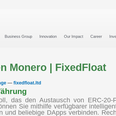
Business Group
Innovation
Our Impact
Career
Inve
n Monero | FixedFloat
nge
—
fixedfloat.ltd
Währung
tokoll, das den Austausch von ERC-20
können Sie mithilfe verfügbarer intelli
en und beliebige DApps verbinden. Rec