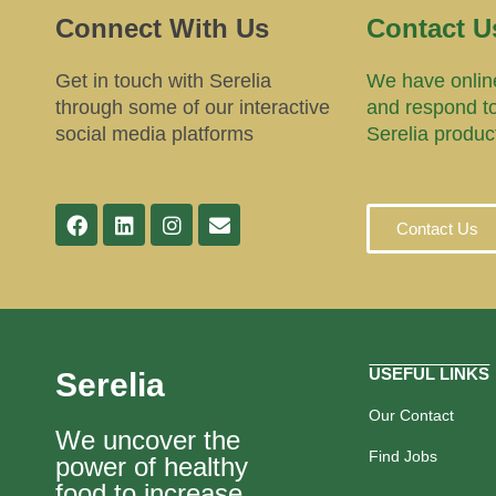
Connect With Us
Contact U
Get in touch with Serelia
We have online
through some of our interactive
and respond t
social media platforms
Serelia produc
Contact Us
USEFUL LINKS
Serelia
Our Contact
We uncover the
Find Jobs
power of healthy
food to increase