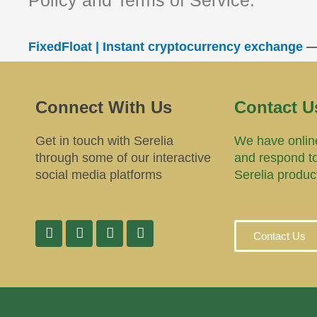
Policy and Terms of Service.
FixedFloat | Instant cryptocurrency exchange
Connect With Us
Contact U
Get in touch with Serelia
We have online
through some of our interactive
and respond t
social media platforms
Serelia produc
Contact Us