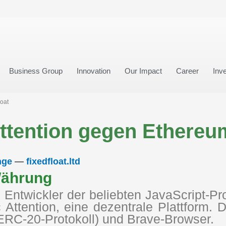
Business Group
Innovation
Our Impact
Career
Inve
oat
ttention gegen Ethereum
nge
—
fixedfloat.ltd
Währung
, Entwickler der beliebten JavaScript-
 Attention, eine dezentrale Plattform. 
ERC-20-Protokoll) und Brave-Browser.