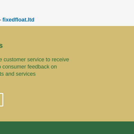
—
fixedfloat.ltd
s
 customer service to receive
o consumer feedback on
ts and services