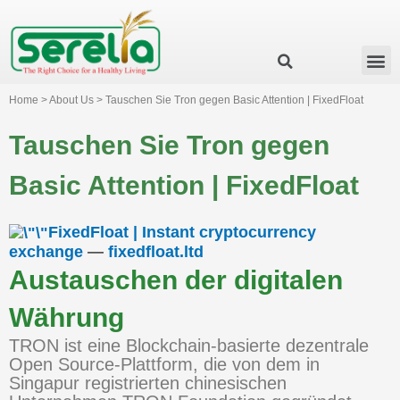
Business Group
Our Impact
Investor Relation
News & Events
Serelia Global Website
Home > About Us > Tauschen Sie Tron gegen Basic Attention | FixedFloat
Tauschen Sie Tron gegen
Basic Attention | FixedFloat
FixedFloat | Instant cryptocurrency
exchange
—
fixedfloat.ltd
Austauschen der digitalen
Währung
TRON ist eine Blockchain-basierte dezentrale
Open Source-Plattform, die von dem in
Singapur registrierten chinesischen