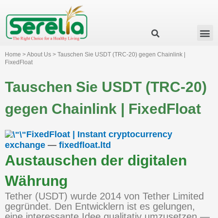
Business Group
Our Impact
Investor Relation
News & Events
Serelia Global Website
Home > About Us > Tauschen Sie USDT (TRC-20) gegen Chainlink |
FixedFloat
Tauschen Sie USDT (TRC-20)
gegen Chainlink | FixedFloat
FixedFloat | Instant cryptocurrency
exchange
—
fixedfloat.ltd
Austauschen der digitalen
Währung
Tether (USDT) wurde 2014 von Tether Limited
gegründet. Den Entwicklern ist es gelungen,
eine interessante Idee qualitativ umzusetzen —