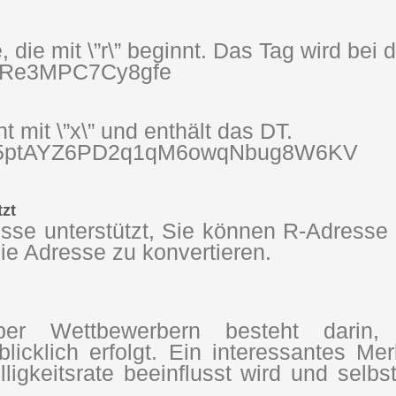
, die mit \”r\” beginnt. Das Tag wird bei
fRe3MPC7Cy8gfe
 mit \”x\” und enthält das DT.
5ptAYZ6PD2q1qM6owqNbug8W6KV
tzt
esse unterstützt, Sie können R-Adresse
e Adresse zu konvertieren.
r Wettbewerbern besteht darin,
icklich erfolgt. Ein interessantes Me
igkeitsrate beeinflusst wird und selbs