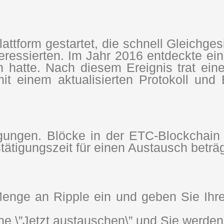
ttform gestartet, die schnell Gleichge
teressierten. Im Jahr 2016 entdeckte ein
en hatte. Nach diesem Ereignis trat ei
 einem aktualisierten Protokoll und E
igungen. Blöcke in der ETC-Blockchai
tätigungszeit für einen Austausch beträ
nge an Ripple ein und geben Sie Ihre
che \”Jetzt austauschen\” und Sie werde