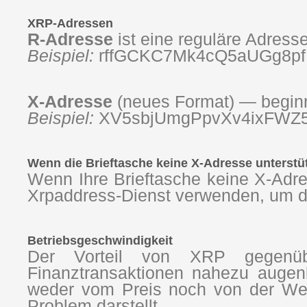
XRP-Adressen
R-Adresse
ist eine reguläre Adresse
Beispiel:
rffGCKC7Mk4cQ5aUGg8p
X-Adresse
(neues Format) — beginnt
Beispiel:
XV5sbjUmgPpvXv4ixFWZ
Wenn die Brieftasche keine X-Adresse unterstü
Wenn Ihre Brieftasche keine X-Adr
Xrpaddress-Dienst verwenden, um di
Betriebsgeschwindigkeit
Der Vorteil von XRP gegenübe
Finanztransaktionen nahezu augenbl
weder vom Preis noch von der Well
Problem darstellt.