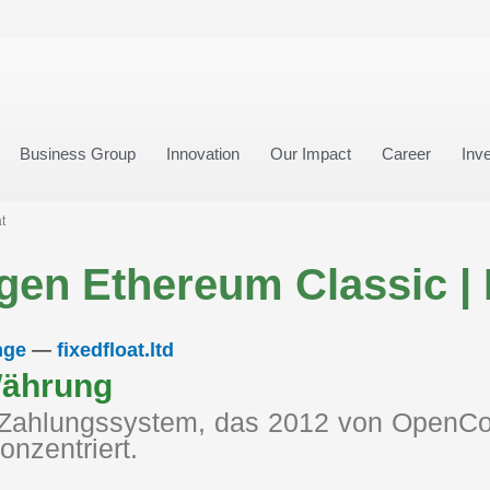
Business Group
Innovation
Our Impact
Career
Inve
t
en Ethereum Classic | 
nge
—
fixedfloat.ltd
Währung
s Zahlungssystem, das 2012 von OpenCoi
nzentriert.