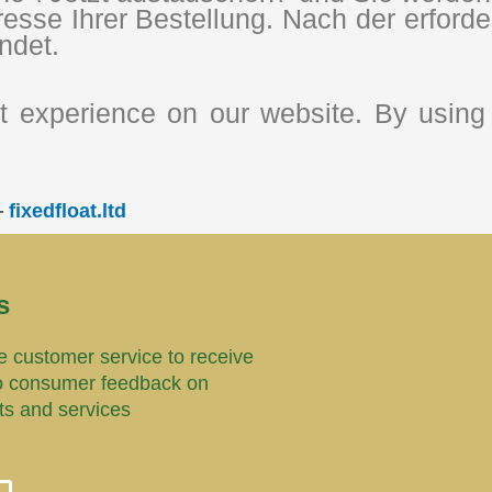
esse Ihrer Bestellung. Nach der erford
ndet.
 experience on our website. By using 
—
fixedfloat.ltd
s
 customer service to receive
o consumer feedback on
ts and services